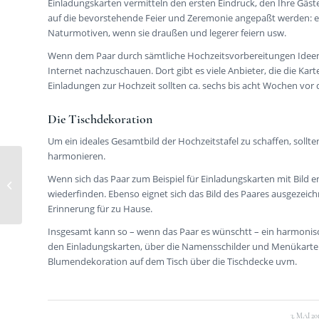
Einladungskarten vermitteln den ersten Eindruck, den Ihre Gäste
auf die bevorstehende Feier und Zeremonie angepaßt werden: eleg
Naturmotiven, wenn sie draußen und legerer feiern usw.
Wenn dem Paar durch sämtliche Hochzeitsvorbereitungen Ideen fü
Internet nachzuschauen. Dort gibt es viele Anbieter, die die Ka
Einladungen zur Hochzeit sollten ca. sechs bis acht Wochen vor
Die Tischdekoration
Um ein ideales Gesamtbild der Hochzeitstafel zu schaffen, sollt
harmonieren.
Wenn sich das Paar zum Beispiel für Einladungskarten mit Bild en
Das Brautgemach
wiederfinden. Ebenso eignet sich das Bild des Paares ausgezeic
Erinnerung für zu Hause.
Insgesamt kann so – wenn das Paar es wünschtt – ein harmonis
den Einladungskarten, über die Namensschilder und Menükarten 
Blumendekoration auf dem Tisch über die Tischdecke uvm.
/
3. MAI 20