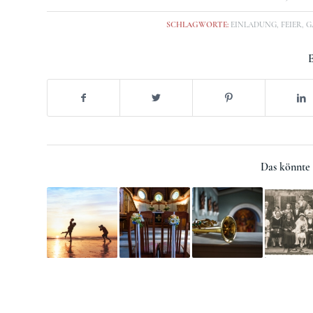
SCHLAGWORTE:
EINLADUNG
,
FEIER
,
G
E
Das könnte 