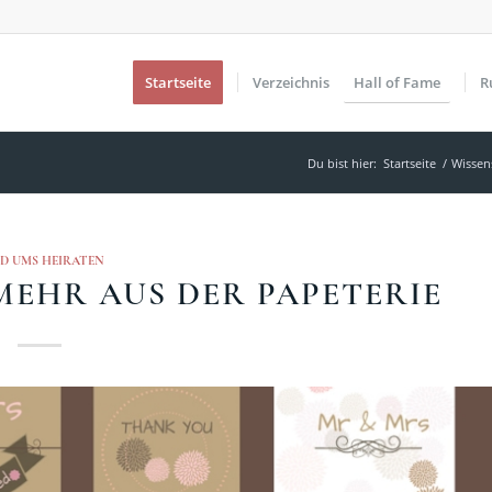
Startseite
Verzeichnis
Hall of Fame
R
Du bist hier:
Startseite
/
Wissen
D UMS HEIRATEN
EHR AUS DER PAPETERIE