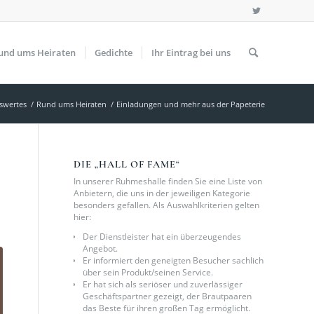
und ums Heiraten
Gedichte
Ihr Eintrag bei uns
swertes
/
Rund ums Heiraten
/
Einladungen und mehr aus der Papeterie
DIE „HALL OF FAME“
In unserer Ruhmeshalle finden Sie eine Liste von
Anbietern, die uns in der jeweiligen Kategorie
besonders gefallen. Als Auswahlkriterien gelten
hier:
Der Dienstleister hat ein überzeugendes
Angebot.
Er informiert den geneigten Besucher sachlich
über sein Produkt/seinen Service.
Er hat sich als seriöser und zuverlässiger
Geschäftspartner gezeigt, der Brautpaaren
das Beste für ihren großen Tag ermöglicht.