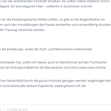
 von der anstehenden Hochzeit erhalten. Sie sollten daher stilistisch schon
ant, für eine elegante Feier – vielleicht in Grüntönen und mit
r die Einladungskarten fehlen sollten, so gibt es die Möglichkeiten im
rten nach den Vorstellungen des Paares entwerfen und versandfertig drucken
 der Trauung verschickt werden.
en die Einladungs- sowie die Tisch- und Menükarten miteinander
tschieden hat, sollte sich dieses auch im Kleinformat auf den Tischkarten
hnet als Hintergrundbild für die Menükarten und sind zudem eine schöne
ches Gesamtbild durch die ganze Hochzeit gezogen werden: angefangen bei
(und eventuelle weitere Papeterie), weitergehend mit der
17
VON
REDAKTION