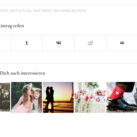
ÄSTE
,
GESTALTUNG
,
HOCHZEIT
,
TISCHDEKORATION
intrag teilen
Dich auch interessieren