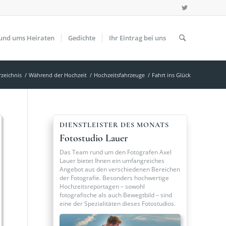
und ums Heiraten
Gedichte
Ihr Eintrag bei uns
rzeichnis
/
Während der Hochzeit
/
Hochzeitsfahrzeuge
/
Fahrt ins Glück
DIENSTLEISTER DES MONATS
Fotostudio Lauer
Das Team rund um den Fotografen Axel
Lauer bietet Ihnen ein umfangreiches
Angebot aus den verschiedenen Bereichen
der Fotografie. Besonders hochwertige
Hochzeitsreportagen – sowohl
fotografische als auch Bewegtbild – sind
eine der Spezialitäten dieses Fotostudios.