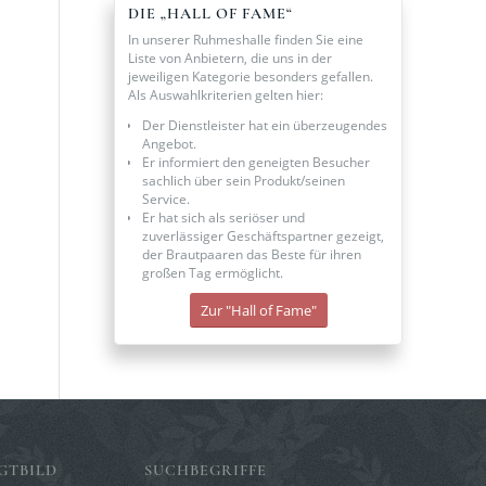
DIE „HALL OF FAME“
In unserer Ruhmeshalle finden Sie eine
Liste von Anbietern, die uns in der
jeweiligen Kategorie besonders gefallen.
Als Auswahlkriterien gelten hier:
Der Dienstleister hat ein überzeugendes
Angebot.
Er informiert den geneigten Besucher
sachlich über sein Produkt/seinen
Service.
Er hat sich als seriöser und
zuverlässiger Geschäftspartner gezeigt,
der Brautpaaren das Beste für ihren
großen Tag ermöglicht.
Zur "Hall of Fame"
GTBILD
SUCHBEGRIFFE