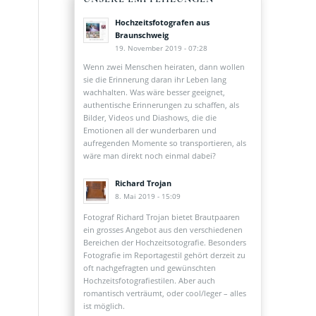
Hochzeitsfotografen aus
Braunschweig
19. November 2019 - 07:28
Wenn zwei Menschen heiraten, dann wollen
sie die Erinnerung daran ihr Leben lang
wachhalten. Was wäre besser geeignet,
authentische Erinnerungen zu schaffen, als
Bilder, Videos und Diashows, die die
Emotionen all der wunderbaren und
aufregenden Momente so transportieren, als
wäre man direkt noch einmal dabei?
Richard Trojan
8. Mai 2019 - 15:09
Fotograf Richard Trojan bietet Brautpaaren
ein grosses Angebot aus den verschiedenen
Bereichen der Hochzeitsotografie. Besonders
Fotografie im Reportagestil gehört derzeit zu
oft nachgefragten und gewünschten
Hochzeitsfotografiestilen. Aber auch
romantisch verträumt, oder cool/leger – alles
ist möglich.