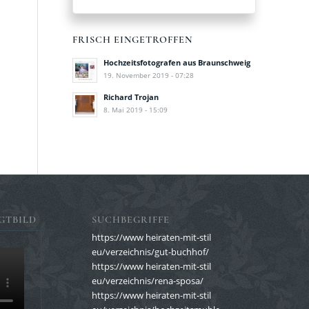
FRISCH EINGETROFFEN
Hochzeitsfotografen aus Braunschweig
19. November 2019 - 07:28
Richard Trojan
8. Mai 2019 - 15:09
GTBILD
SUCHBEGRIFFE
https://www heiraten-mit-stil
eu/verzeichnis/gut-buchhof/
https://www heiraten-mit-stil
eu/verzeichnis/rena-sposa/
https://www heiraten-mit-stil