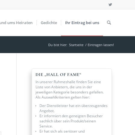
und ums Heiraten
Gedichte
Ihr Eintrag bei uns
Du bist hier:
Startseite
/
Eintragen lassen!
DIE „HALL OF FAME“
In unserer Ruhmeshalle finden Sie eine
Liste von Anbietern, die uns in der
jeweiligen Kategorie besonders gefallen.
Als Auswahlkriterien gelten hier:
Der Dienstleister hat ein überzeugendes
Angebot.
Er informiert den geneigten Besucher
sachlich über sein Produkt/seinen
Service.
Er hat sich als seriöser und