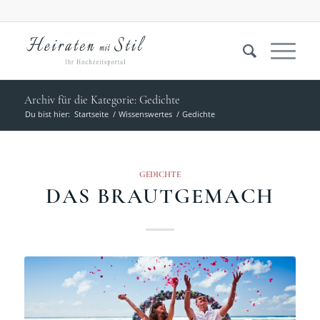
Archiv für die Kategorie: Gedichte
Du bist hier:
Startseite
/
Wissenswertes
/
Gedichte
GEDICHTE
DAS BRAUTGEMACH