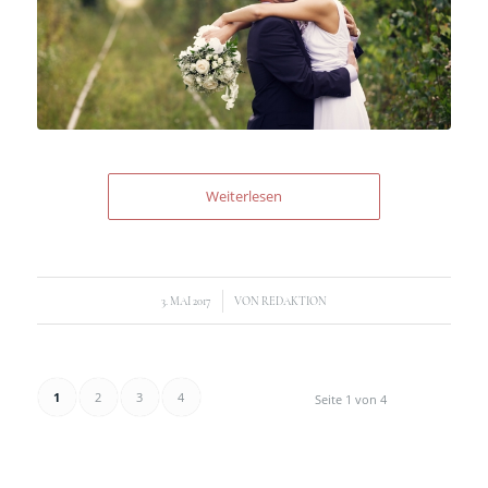
Weiterlesen
/
3. MAI 2017
VON
REDAKTION
1
2
3
4
Seite 1 von 4