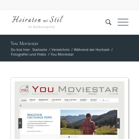
You Moviestar
Du bist hier:
Startseite
/
Verzeichnis
/
Während der Hochzeit
/
Fotografen und Video
/
You Moviestar