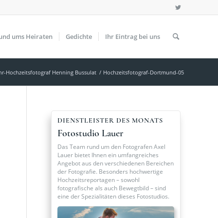
und ums Heiraten
Gedichte
Ihr Eintrag bei uns
hr-Hochzeitsfotograf Henning Bussulat
/
Hochzeitsfotograf-Dortmund-05
DIENSTLEISTER DES MONATS
Fotostudio Lauer
Das Team rund um den Fotografen Axel
Lauer bietet Ihnen ein umfangreiches
Angebot aus den verschiedenen Bereichen
der Fotografie. Besonders hochwertige
Hochzeitsreportagen – sowohl
fotografische als auch Bewegtbild – sind
eine der Spezialitäten dieses Fotostudios.