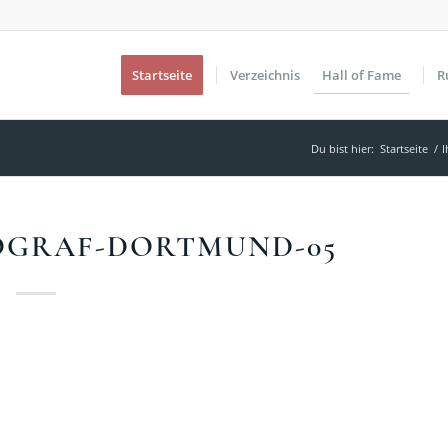
Startseite
Verzeichnis
Hall of Fame
R
Du bist hier:
Startseite
/
I
OGRAF-DORTMUND-05