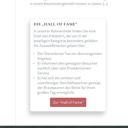
in einem Brautmodengeschäft beraten zu lassen. […]
DIE „HALL OF FAME“
In unserer Ruhmeshalle finden Sie eine
Liste von Anbietern, die uns in der
jeweiligen Kategorie besonders gefallen.
Als Auswahlkriterien gelten hier:
Der Dienstleister hat ein überzeugendes
Angebot.
Er informiert den geneigten Besucher
sachlich über sein Produkt/seinen
Service.
Er hat sich als seriöser und
zuverlässiger Geschäftspartner gezeigt,
der Brautpaaren das Beste für ihren
großen Tag ermöglicht.
Zur "Hall of Fame"