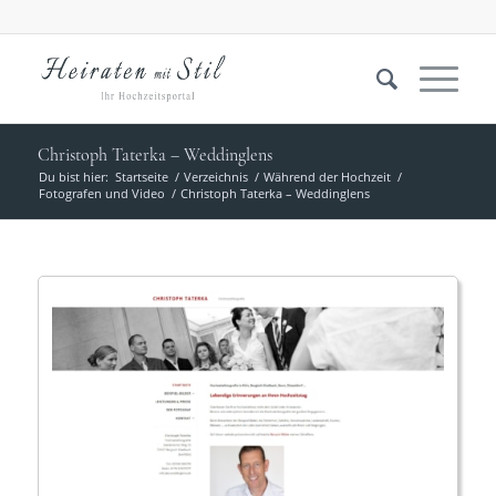
Christoph Taterka – Weddinglens
Du bist hier:
Startseite
/
Verzeichnis
/
Während der Hochzeit
/
Fotografen und Video
/
Christoph Taterka – Weddinglens