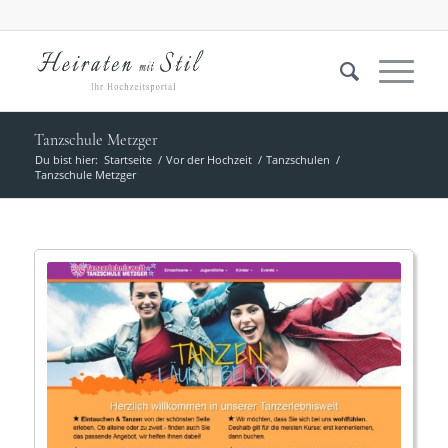
Tanzschule Metzger
Du bist hier:
Startseite
/
Vor der Hochzeit
/
Tanzschulen
/
Tanzschule Metzger