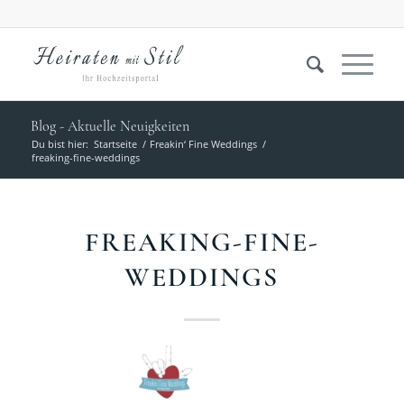
Blog - Aktuelle Neuigkeiten
Du bist hier:
Startseite
/
Freakin‘ Fine Weddings
/
freaking-fine-weddings
FREAKING-FINE-
WEDDINGS