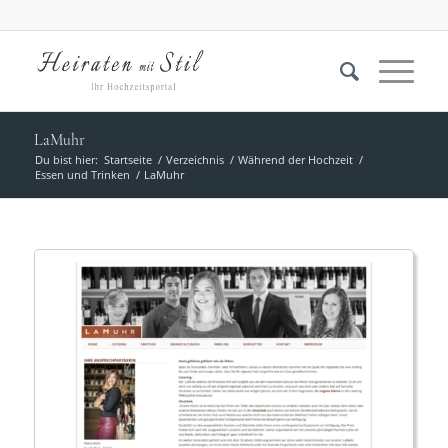
LaMuhr
Du bist hier:
Startseite
/
Verzeichnis
/
Während der Hochzeit
/
Essen und Trinken
/
LaMuhr