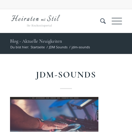
Blog - Aktuelle Neuigkeiten
Du bist hier:
Startseite
/
JDM Sounds
/
jdm-sounds
JDM-SOUNDS