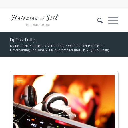
DJ Dirk Dallig
Du bist hier:
Startseite
/
Verzeichnis
/
Während der Hochzeit
/
Unterhaltung und Tanz
/
Alleinunterhalter und DJs
/
DJ Dirk Dallig