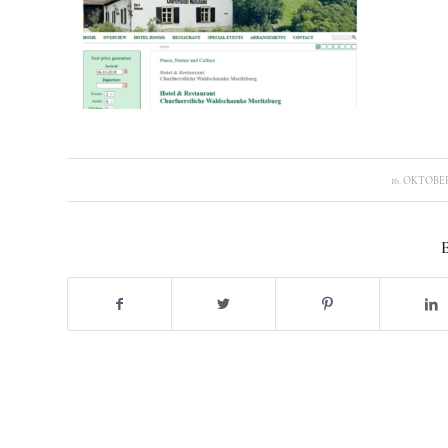
/
16. OKTOBER
E