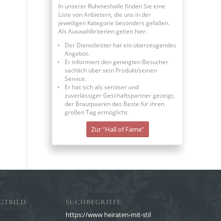
In unserer Ruhmeshalle finden Sie eine
Liste von Anbietern, die uns in der
jeweiligen Kategorie besonders gefallen.
Als Auswahlkriterien gelten hier:
Der Dienstleister hat ein überzeugendes
Angebot.
Er informiert den geneigten Besucher
sachlich über sein Produkt/seinen
Service.
Er hat sich als seriöser und
zuverlässiger Geschäftspartner gezeigt,
der Brautpaaren das Beste für ihren
großen Tag ermöglicht.
Zur "Hall of Fame"
GTBILD
SUCHBEGRIFFE
https://www heiraten-mit-stil