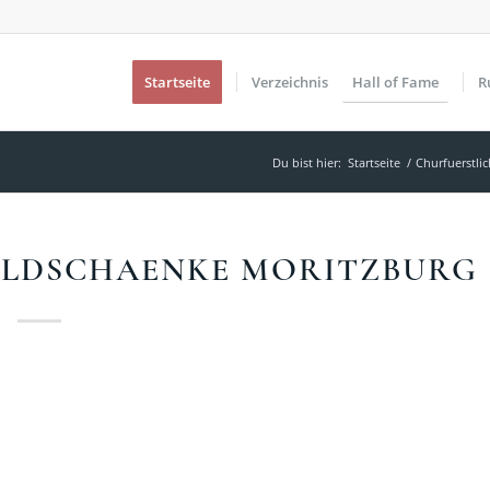
Startseite
Verzeichnis
Hall of Fame
R
Du bist hier:
Startseite
/
Churfuerstli
ALDSCHAENKE MORITZBURG