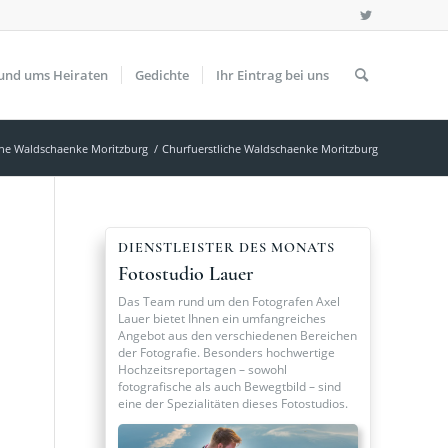
und ums Heiraten
Gedichte
Ihr Eintrag bei uns
che Waldschaenke Moritzburg
/
Churfuerstliche Waldschaenke Moritzburg
DIENSTLEISTER DES MONATS
Fotostudio Lauer
Das Team rund um den Fotografen Axel
Lauer bietet Ihnen ein umfangreiches
Angebot aus den verschiedenen Bereichen
der Fotografie. Besonders hochwertige
Hochzeitsreportagen – sowohl
fotografische als auch Bewegtbild – sind
eine der Spezialitäten dieses Fotostudios.