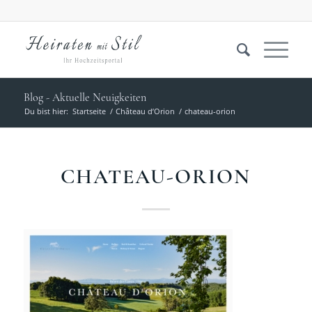
Blog - Aktuelle Neuigkeiten
Du bist hier:
Startseite
/
Château d’Orion
/
chateau-orion
CHATEAU-ORION