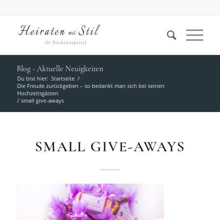
Blog - Aktuelle Neuigkeiten
Du bist hier:
Startseite
/
Die Freude zurückgeben – so bedankt man sich bei seinen
Hochzeitsgästen
/
small give-aways
SMALL GIVE-AWAYS