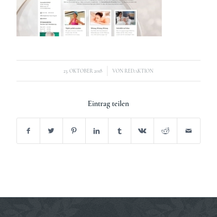
/
23. OKTOBER 2018
VON
REDAKTION
Eintrag teilen