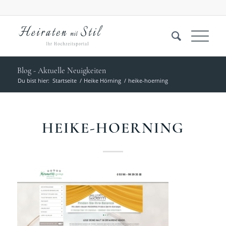
Blog - Aktuelle Neuigkeiten
Du bist hier:
Startseite
/
Heike Hörning
/
heike-hoerning
HEIKE-HOERNING