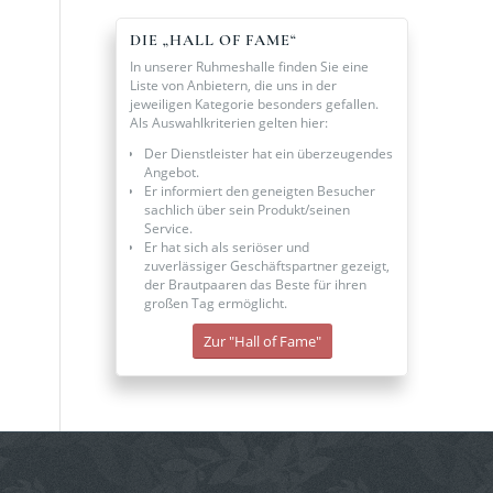
DIE „HALL OF FAME“
In unserer Ruhmeshalle finden Sie eine
Liste von Anbietern, die uns in der
jeweiligen Kategorie besonders gefallen.
Als Auswahlkriterien gelten hier:
Der Dienstleister hat ein überzeugendes
Angebot.
Er informiert den geneigten Besucher
sachlich über sein Produkt/seinen
Service.
Er hat sich als seriöser und
zuverlässiger Geschäftspartner gezeigt,
der Brautpaaren das Beste für ihren
großen Tag ermöglicht.
Zur "Hall of Fame"