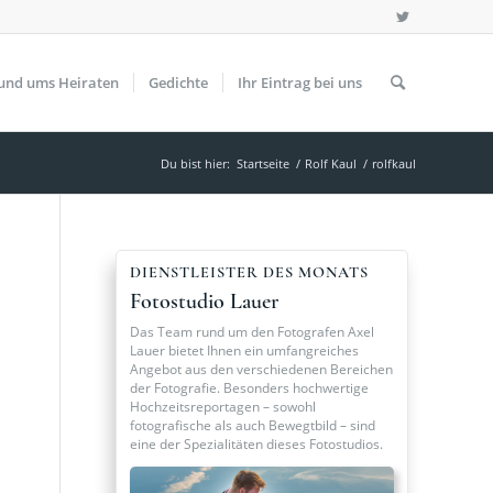
und ums Heiraten
Gedichte
Ihr Eintrag bei uns
Du bist hier:
Startseite
/
Rolf Kaul
/
rolfkaul
DIENSTLEISTER DES MONATS
Fotostudio Lauer
Das Team rund um den Fotografen Axel
Lauer bietet Ihnen ein umfangreiches
Angebot aus den verschiedenen Bereichen
der Fotografie. Besonders hochwertige
Hochzeitsreportagen – sowohl
fotografische als auch Bewegtbild – sind
eine der Spezialitäten dieses Fotostudios.