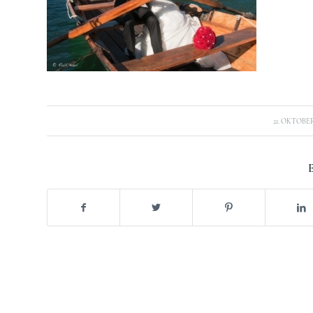
/
21. OKTOBER
E