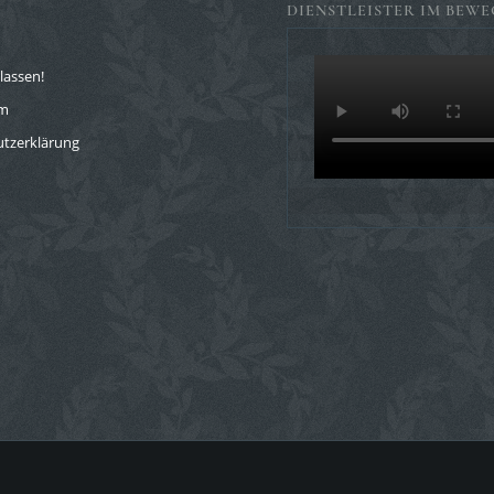
DIENSTLEISTER IM BEWE
lassen!
um
tzerklärung