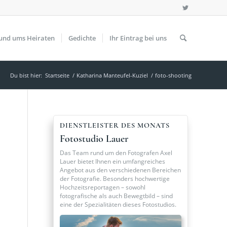
und ums Heiraten
Gedichte
Ihr Eintrag bei uns
Du bist hier:
Startseite
/
Katharina Manteufel-Kuziel
/
foto-shooting
DIENSTLEISTER DES MONATS
Fotostudio Lauer
Das Team rund um den Fotografen Axel
Lauer bietet Ihnen ein umfangreiches
Angebot aus den verschiedenen Bereichen
der Fotografie. Besonders hochwertige
Hochzeitsreportagen – sowohl
fotografische als auch Bewegtbild – sind
eine der Spezialitäten dieses Fotostudios.