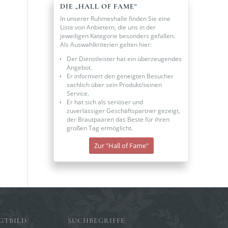
DIE „HALL OF FAME“
In unserer Ruhmeshalle finden Sie eine
Liste von Anbietern, die uns in der
jeweiligen Kategorie besonders gefallen.
Als Auswahlkriterien gelten hier:
Der Dienstleister hat ein überzeugendes
Angebot.
Er informiert den geneigten Besucher
sachlich über sein Produkt/seinen
Service.
Er hat sich als seriöser und
zuverlässiger Geschäftspartner gezeigt,
der Brautpaaren das Beste für ihren
großen Tag ermöglicht.
Zur "Hall of Fame"
GTBILD
SUCHBEGRIFFE