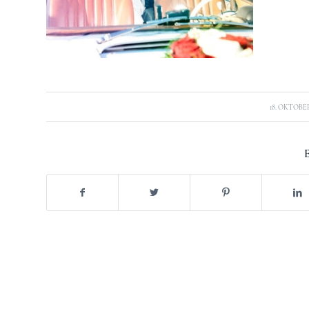
/
18. OKTOBER
E