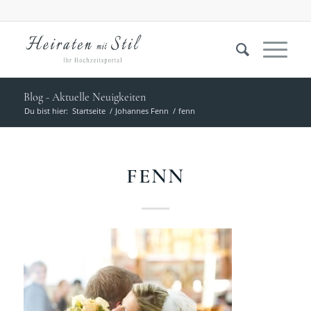
Blog - Aktuelle Neuigkeiten
Du bist hier:
Startseite
/
Johannes Fenn
/
fenn
FENN