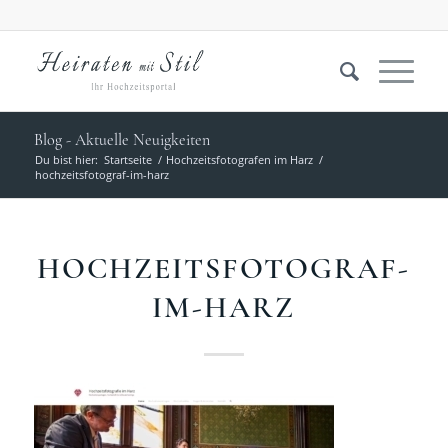
Blog - Aktuelle Neuigkeiten
Du bist hier:
Startseite
/
Hochzeitsfotografen im Harz
/
hochzeitsfotograf-im-harz
HOCHZEITSFOTOGRAF-
IM-HARZ