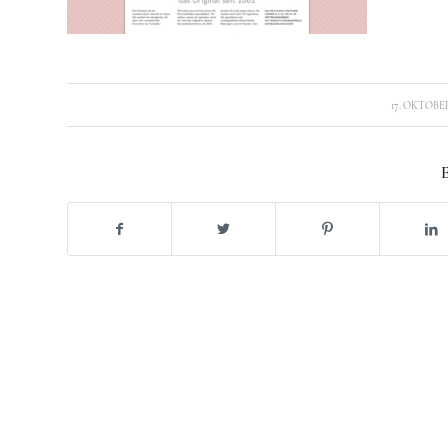
/
17. OKTOBER
E