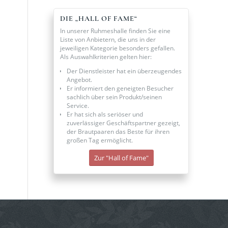
DIE „HALL OF FAME“
In unserer Ruhmeshalle finden Sie eine
Liste von Anbietern, die uns in der
jeweiligen Kategorie besonders gefallen.
Als Auswahlkriterien gelten hier:
Der Dienstleister hat ein überzeugendes
Angebot.
Er informiert den geneigten Besucher
sachlich über sein Produkt/seinen
Service.
Er hat sich als seriöser und
zuverlässiger Geschäftspartner gezeigt,
der Brautpaaren das Beste für ihren
großen Tag ermöglicht.
Zur "Hall of Fame"