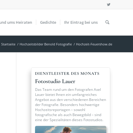
und ums Heiraten
Gedichte
Ihr Eintrag bei uns
Startseite
/
Hochzeitsbilder Benold Fotografie
/
Hochzeit-Feuershow.de
DIENSTLEISTER DES MONATS
Fotostudio Lauer
Das Team rund um den Fotografen Axel
Lauer bietet Ihnen ein umfangreiches
Angebot aus den verschiedenen Bereichen
der Fotografie. Besonders hochwertige
Hochzeitsreportagen – sowohl
fotografische als auch Bewegtbild – sind
eine der Spezialitäten dieses Fotostudios.