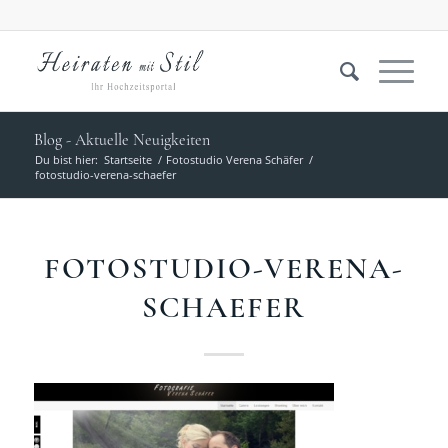
Blog - Aktuelle Neuigkeiten
Du bist hier:
Startseite
/
Fotostudio Verena Schäfer
/
fotostudio-verena-schaefer
FOTOSTUDIO-VERENA-
SCHAEFER