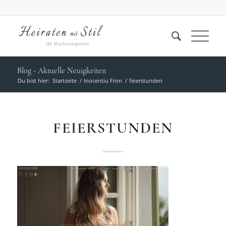
Blog - Aktuelle Neuigkeiten
Du bist hier:
Startseite
/
Inocentiu Fron
/
feierstunden
FEIERSTUNDEN