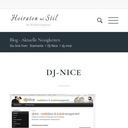
Blog - Aktuelle Neuigkeiten
Du bist hier:
Startseite
/
DJ Nice
/
dj-nice
DJ-NICE