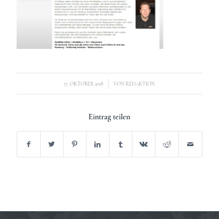
/
17. OKTOBER 2018
VON
REDAKTION
Eintrag teilen