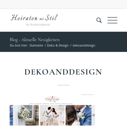
Blog - Aktuelle Neuigkeiten
Du bist hier:
Startseite
/
Deko & Design
/
dekoanddesign
DEKOANDDESIGN